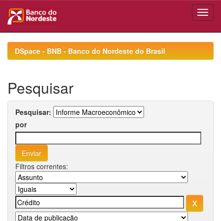
Skip
navigation
DSpace - BNB - Banco do Nordeste do Brasil
Pesquisar
Pesquisar:
por
Filtros correntes: