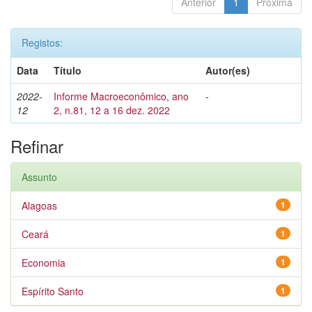
Anterior
1
Próxima
Registos:
Data
Título
Autor(es)
2022-
Informe Macroeconômico, ano
-
12
2, n.81, 12 a 16 dez. 2022
Refinar
Assunto
Alagoas
1
Ceará
1
Economia
1
Espírito Santo
1