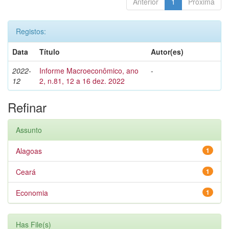
Anterior
1
Próxima
Registos:
Data
Título
Autor(es)
2022-
Informe Macroeconômico, ano
-
12
2, n.81, 12 a 16 dez. 2022
Refinar
Assunto
Alagoas
1
Ceará
1
Economia
1
Has File(s)