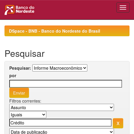
Skip
navigation
DSpace - BNB - Banco do Nordeste do Brasil
Pesquisar
Pesquisar:
por
Filtros correntes: