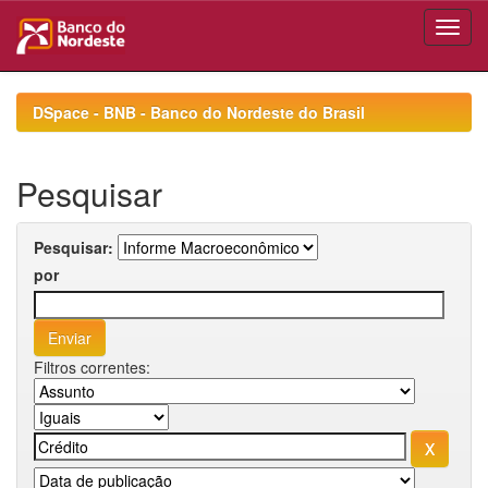
Skip
navigation
DSpace - BNB - Banco do Nordeste do Brasil
Pesquisar
Pesquisar:
por
Filtros correntes: