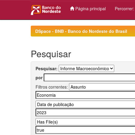
Página principal
Percorrer
Skip
navigation
DSpace - BNB - Banco do Nordeste do Brasil
Pesquisar
Pesquisar:
por
Filtros correntes: