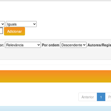
or:
Por ordem
Autores/Regi
Anterior
1
P