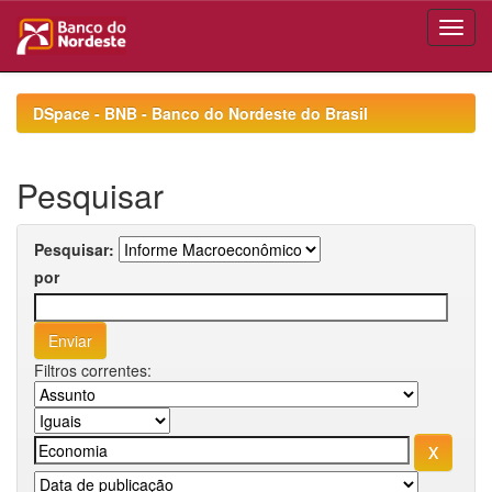
Skip
navigation
DSpace - BNB - Banco do Nordeste do Brasil
Pesquisar
Pesquisar:
por
Filtros correntes: