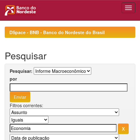
Skip
navigation
DSpace - BNB - Banco do Nordeste do Brasil
Pesquisar
Pesquisar:
por
Filtros correntes: