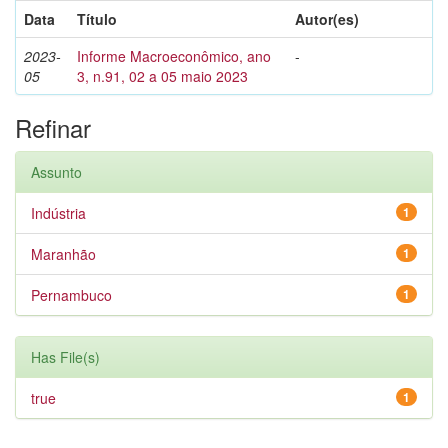
Data
Título
Autor(es)
2023-
Informe Macroeconômico, ano
-
05
3, n.91, 02 a 05 maio 2023
Refinar
Assunto
Indústria
1
Maranhão
1
Pernambuco
1
Has File(s)
true
1