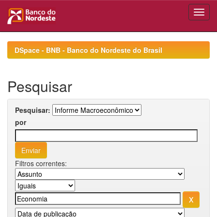
Skip
navigation
DSpace - BNB - Banco do Nordeste do Brasil
Pesquisar
Pesquisar:
por
Filtros correntes: