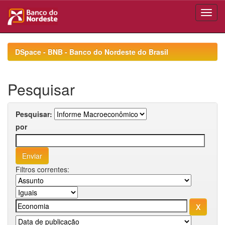
Skip
navigation
DSpace - BNB - Banco do Nordeste do Brasil
Pesquisar
Pesquisar:
por
Filtros correntes: