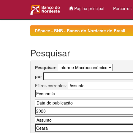
Página principal
Percorrer
Skip
navigation
DSpace - BNB - Banco do Nordeste do Brasil
Pesquisar
Pesquisar:
por
Filtros correntes: