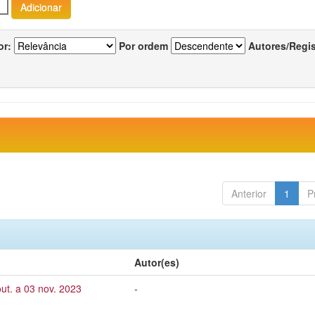
or:
Por ordem
Autores/Regi
Anterior
1
P
Autor(es)
ut. a 03 nov. 2023
-