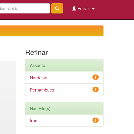
Entrar:
Refinar
Assunto
Nordeste
1
Pernambuco
1
Has File(s)
true
1