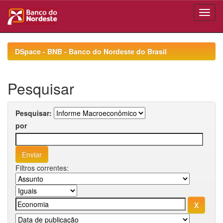
Skip
navigation
DSpace - BNB - Banco do Nordeste do Brasil
Pesquisar
Pesquisar:
por
Filtros correntes: