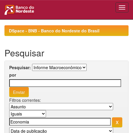
Skip
navigation
DSpace - BNB - Banco do Nordeste do Brasil
Pesquisar
Pesquisar:
por
Filtros correntes: