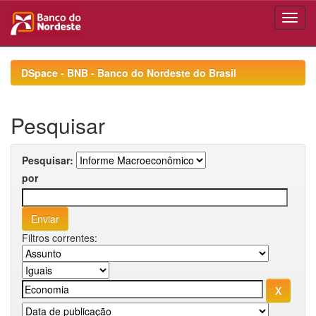
Skip
navigation
DSpace - BNB - Banco do Nordeste do Brasil
Pesquisar
Pesquisar:
por
Filtros correntes: