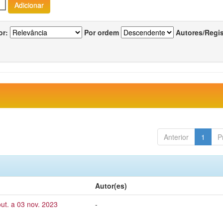
or:
Por ordem
Autores/Regi
Anterior
1
P
Autor(es)
ut. a 03 nov. 2023
-