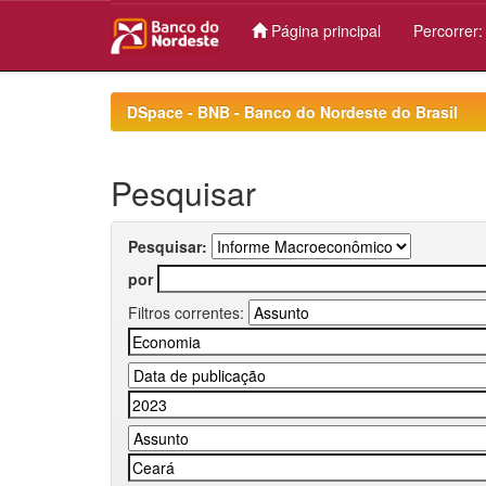
Página principal
Percorrer
Skip
navigation
DSpace - BNB - Banco do Nordeste do Brasil
Pesquisar
Pesquisar:
por
Filtros correntes: