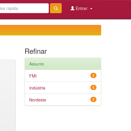
Entrar:
Refinar
Assunto
FMI
1
Indústria
1
Nordeste
1