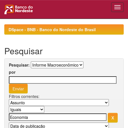
Skip
navigation
DSpace - BNB - Banco do Nordeste do Brasil
Pesquisar
Pesquisar:
por
Filtros correntes: