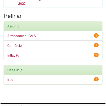
2023
Refinar
Assunto
Arrecadação ICMS
1
Comércio
1
Inflação
1
Has File(s)
true
1