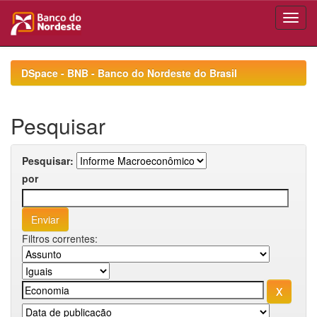
Skip
navigation
DSpace - BNB - Banco do Nordeste do Brasil
Pesquisar
Pesquisar:
por
Filtros correntes: