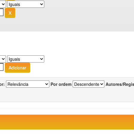
or:
Por ordem
Autores/Regi