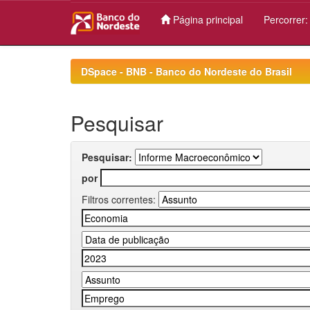
Página principal
Percorrer
Skip
navigation
DSpace - BNB - Banco do Nordeste do Brasil
Pesquisar
Pesquisar:
por
Filtros correntes: