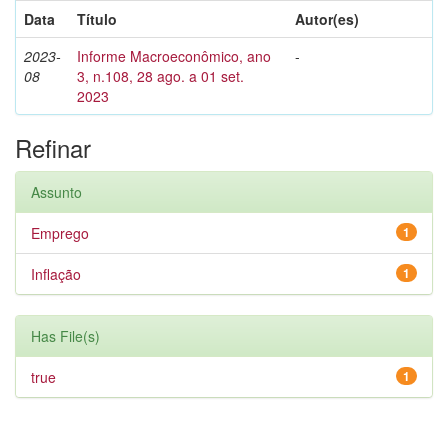
Data
Título
Autor(es)
2023-
Informe Macroeconômico, ano
-
08
3, n.108, 28 ago. a 01 set.
2023
Refinar
Assunto
Emprego
1
Inflação
1
Has File(s)
true
1