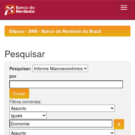
Skip
navigation
DSpace - BNB - Banco do Nordeste do Brasil
Pesquisar
Pesquisar:
por
Filtros correntes: