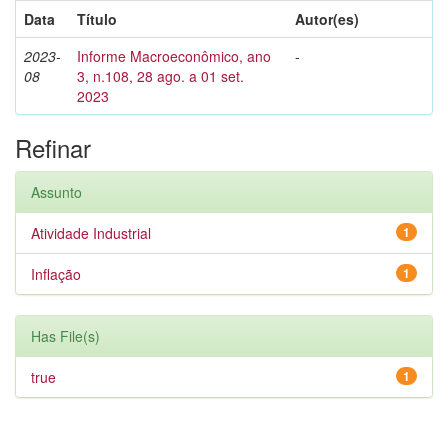
Data
Título
Autor(es)
2023-
Informe Macroeconômico, ano
-
08
3, n.108, 28 ago. a 01 set.
2023
Refinar
Assunto
Atividade Industrial
1
Inflação
1
Has File(s)
true
1