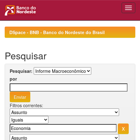
Skip
navigation
DSpace - BNB - Banco do Nordeste do Brasil
Pesquisar
Pesquisar:
por
Filtros correntes: