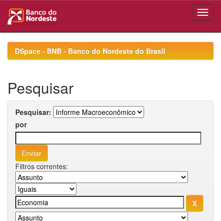
Skip
navigation
DSpace - BNB - Banco do Nordeste do Brasil
Pesquisar
Pesquisar:
por
Filtros correntes: