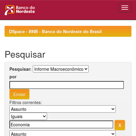
Skip
navigation
DSpace - BNB - Banco do Nordeste do Brasil
Pesquisar
Pesquisar:
por
Filtros correntes: