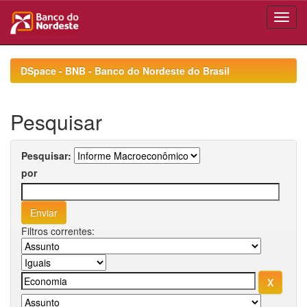
Skip
navigation
DSpace - BNB - Banco do Nordeste do Brasil
Pesquisar
Pesquisar:
por
Filtros correntes: