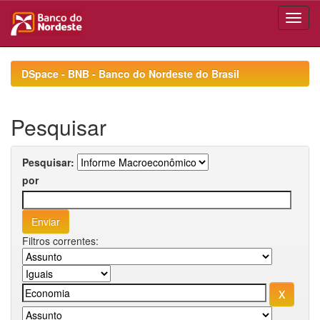
Skip
navigation
DSpace - BNB - Banco do Nordeste do Brasil
Pesquisar
Pesquisar:
por
Filtros correntes: