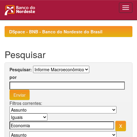
Skip
navigation
DSpace - BNB - Banco do Nordeste do Brasil
Pesquisar
Pesquisar:
por
Filtros correntes: