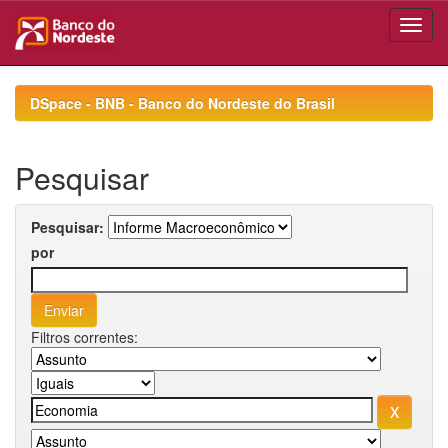
Skip
navigation
DSpace - BNB - Banco do Nordeste do Brasil
Pesquisar
Pesquisar:
por
Filtros correntes: