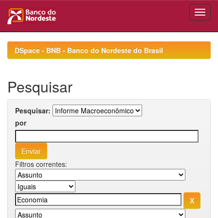
Skip
navigation
DSpace - BNB - Banco do Nordeste do Brasil
Pesquisar
Pesquisar:
por
Filtros correntes: