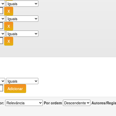
or:
Por ordem
Autores/Regi