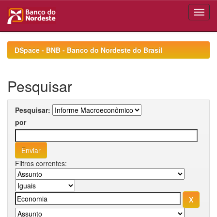
Skip
navigation
DSpace - BNB - Banco do Nordeste do Brasil
Pesquisar
Pesquisar:
por
Filtros correntes: