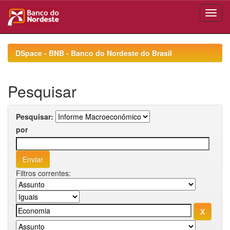
Skip
navigation
DSpace - BNB - Banco do Nordeste do Brasil
Pesquisar
Pesquisar:
por
Filtros correntes: