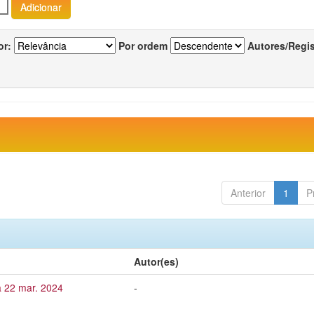
or:
Por ordem
Autores/Regi
Anterior
1
P
Autor(es)
a 22 mar. 2024
-