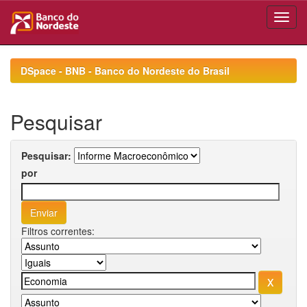
Skip
navigation
DSpace - BNB - Banco do Nordeste do Brasil
Pesquisar
Pesquisar:
por
Filtros correntes: