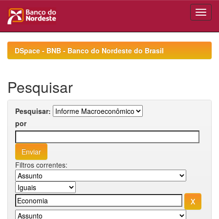
Skip
navigation
DSpace - BNB - Banco do Nordeste do Brasil
Pesquisar
Pesquisar:
por
Filtros correntes: