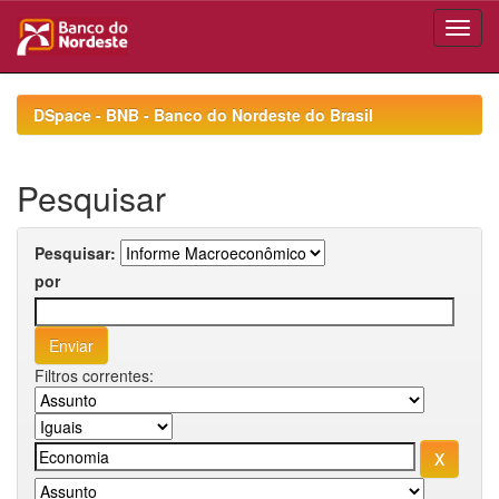
Skip
navigation
DSpace - BNB - Banco do Nordeste do Brasil
Pesquisar
Pesquisar:
por
Filtros correntes: