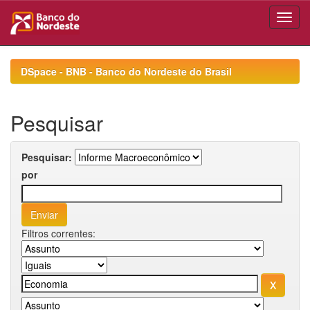
Skip
navigation
DSpace - BNB - Banco do Nordeste do Brasil
Pesquisar
Pesquisar:
por
Filtros correntes: