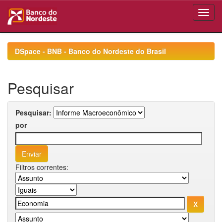
Skip
navigation
DSpace - BNB - Banco do Nordeste do Brasil
Pesquisar
Pesquisar:
por
Filtros correntes: