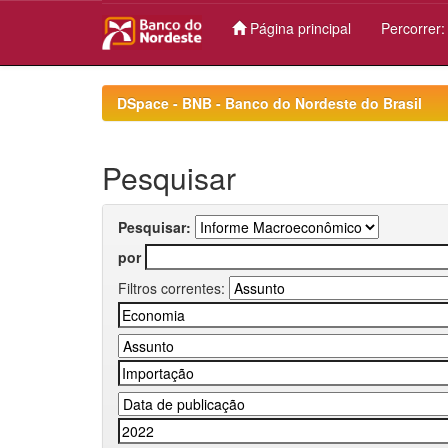
Página principal
Percorrer
Skip
navigation
DSpace - BNB - Banco do Nordeste do Brasil
Pesquisar
Pesquisar:
por
Filtros correntes: