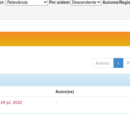
or:
Por ordem
Autores/Regi
Anterior
1
P
Autor(es)
29 jul. 2022
-