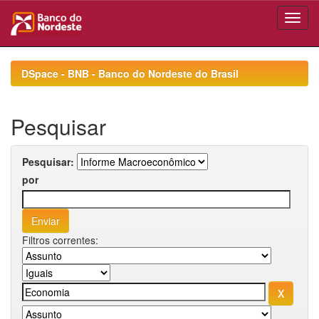
Skip
navigation
DSpace - BNB - Banco do Nordeste do Brasil
Pesquisar
Pesquisar:
por
Filtros correntes: