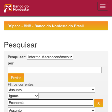
Skip
navigation
DSpace - BNB - Banco do Nordeste do Brasil
Pesquisar
Pesquisar:
por
Filtros correntes: