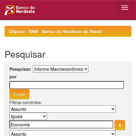
Skip
navigation
DSpace - BNB - Banco do Nordeste do Brasil
Pesquisar
Pesquisar:
por
Filtros correntes: