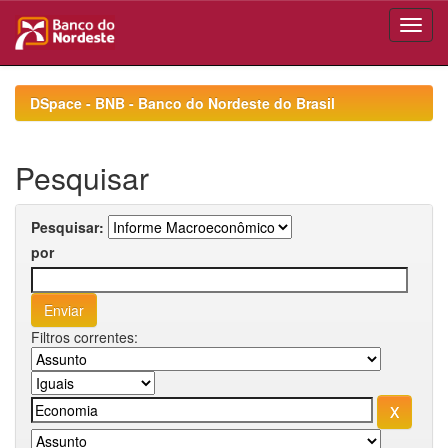
Skip
navigation
DSpace - BNB - Banco do Nordeste do Brasil
Pesquisar
Pesquisar:
por
Filtros correntes: