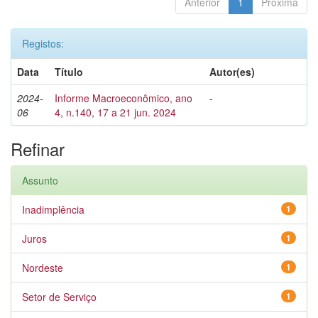
Anterior
1
Próxima
Registos:
Data
Título
Autor(es)
2024-
Informe Macroeconômico, ano
-
06
4, n.140, 17 a 21 jun. 2024
Refinar
Assunto
Inadimplência
1
Juros
1
Nordeste
1
Setor de Serviço
1