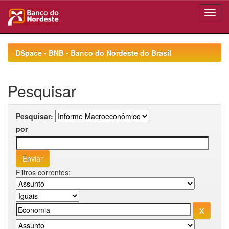
Skip
navigation
DSpace - BNB - Banco do Nordeste do Brasil
Pesquisar
Pesquisar:
por
Filtros correntes: