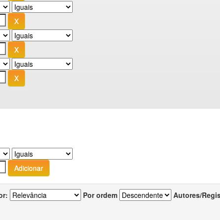
or:
Por ordem
Autores/Regi