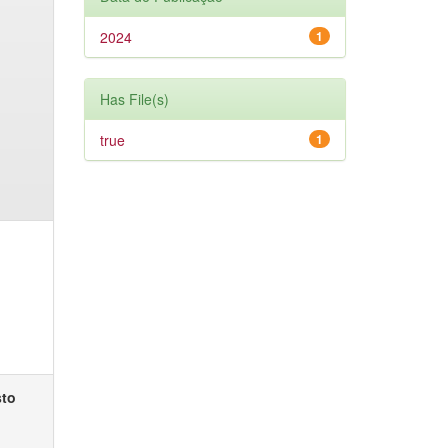
2024
1
Has File(s)
true
1
sto