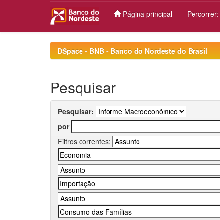
Página principal
Percorrer
Skip
navigation
DSpace - BNB - Banco do Nordeste do Brasil
Pesquisar
Pesquisar:
por
Filtros correntes: