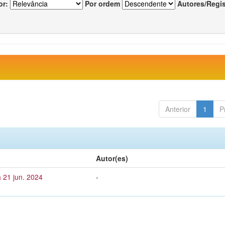
or:
Por ordem
Autores/Regi
Anterior
1
P
Autor(es)
 21 jun. 2024
-