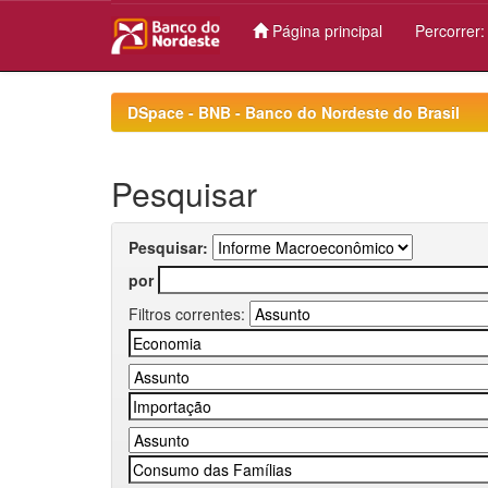
Página principal
Percorrer
Skip
navigation
DSpace - BNB - Banco do Nordeste do Brasil
Pesquisar
Pesquisar:
por
Filtros correntes: