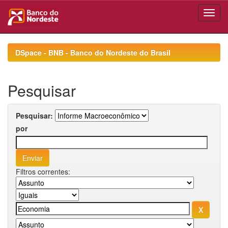
Skip
navigation
DSpace - BNB - Banco do Nordeste do Brasil
Pesquisar
Pesquisar:
por
Filtros correntes: