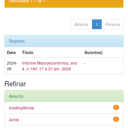
Resultados 1-1 de 1.
Anterior
1
Próxima
Registos:
Data
Título
Autor(es)
2024-
Informe Macroeconômico, ano
-
06
4, n.140, 17 a 21 jun. 2024
Refinar
Assunto
Inadimplência
1
Juros
1