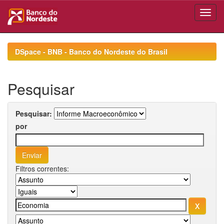
Skip
navigation
DSpace - BNB - Banco do Nordeste do Brasil
Pesquisar
Pesquisar:
por
Filtros correntes: