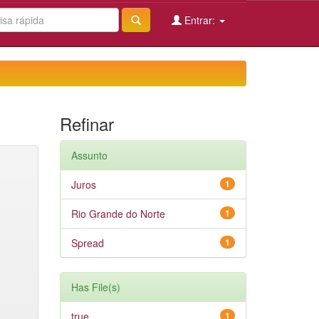
Entrar:
Refinar
Assunto
Juros
1
Rio Grande do Norte
1
Spread
1
Has File(s)
true
1