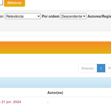
or:
Por ordem
Autores/Regi
Anterior
1
P
Autor(es)
 21 jun. 2024
-