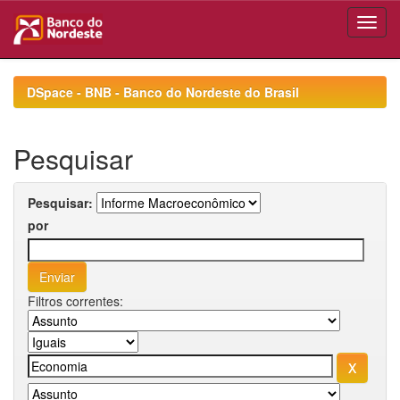
Skip
navigation
DSpace - BNB - Banco do Nordeste do Brasil
Pesquisar
Pesquisar:
por
Filtros correntes: