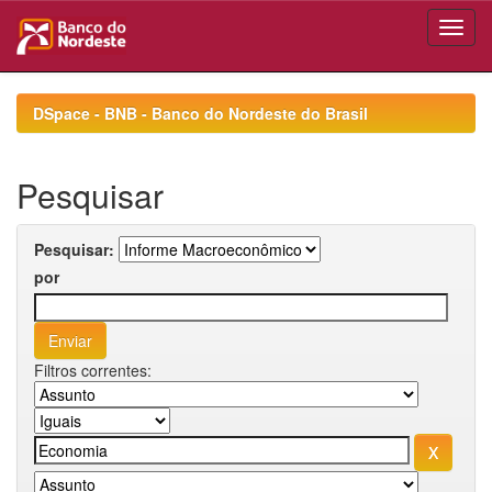
Skip
navigation
DSpace - BNB - Banco do Nordeste do Brasil
Pesquisar
Pesquisar:
por
Filtros correntes: