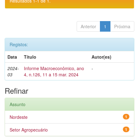
Resultados 1-1 de 1.
Anterior
1
Próxima
Registos:
Data
Título
Autor(es)
2024-
Informe Macroeconômico, ano
-
03
4, n.126, 11 a 15 mar. 2024
Refinar
Assunto
Nordeste
1
Setor Agropecuário
1