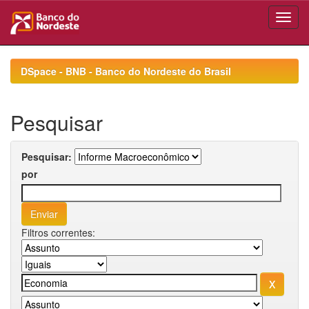
Skip
navigation
DSpace - BNB - Banco do Nordeste do Brasil
Pesquisar
Pesquisar:
por
Filtros correntes: