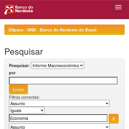
Skip
navigation
DSpace - BNB - Banco do Nordeste do Brasil
Pesquisar
Pesquisar:
por
Filtros correntes: