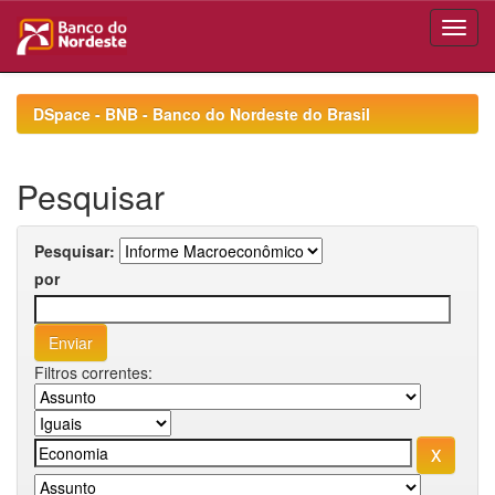
Skip
navigation
DSpace - BNB - Banco do Nordeste do Brasil
Pesquisar
Pesquisar:
por
Filtros correntes: