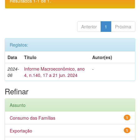
Resultados 1-1 de 1.
Anterior
1
Próxima
Registos:
Data
Título
Autor(es)
2024-
Informe Macroeconômico, ano
-
06
4, n.140, 17 a 21 jun. 2024
Refinar
Assunto
Consumo das Famílias
1
Exportação
1